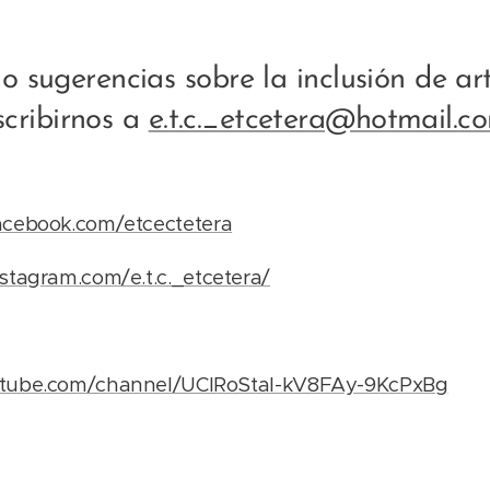
 o sugerencias sobre la inclusión de ar
scribirnos a
e.t.c._etcetera@hotmail.c
acebook.com/etcectetera
stagram.com/e.t.c._etcetera/
utube.com/channel/UClRoStaI-kV8FAy-9KcPxBg