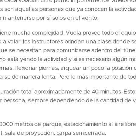
 cada volador. Otro punto importante: los vuelos son
 son aquellas personas que ya conocen la actividad,
mantenerse por sí solos en el viento.
tiene mucha complejidad. Vuela provee todo el equipo
o a volar, los instructores brindan una clase donde 
que se necesitan para comunicarse adentro del túne
o está yendo la actividad y si es necesario algún mo
ernas, flexionar piernas, arquear un poco la posición 
rse de manera lenta. Pero lo más importante de todo 
duración total aproximadamente de 40 minutos. Esto i
or persona, siempre dependiendo de la cantidad de 
000 metros de parque, estacionamiento al aire libre,
fet, sala de proyección, carpa semicerrada.