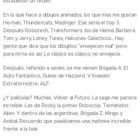
establecer un orden.
En lo que hace a dibujos animados, los que mas me gustan
He-man, Thundercats, Mazinger. Ese sería el top 3.
Después Robotech, Transformers, los de Hanna Barbera,
Tom y Jerry, Loney Tunes, Halcones Galacticos... Hay
gente que dice que los dibujitos "envejecen mal" pero
para mí no es así. Lo clásico es clásico; no envejece.
Después, referido a series, se me vienen Brigada A, El
Auto Fantástico, Dukes de Hazzard, V Invasión
Extraterrestre, ALF.
¿Y películas? Muchas. Volver al Futuro. La saga me parece
increíble. Las de Rocky, la primer Robocop. Terminator,
Alien. Y dentro de las argentinas, Brigada Z, Mingo y
Anibal. Recuerdo que pasábamos una matinee increíble
frente a la tele.