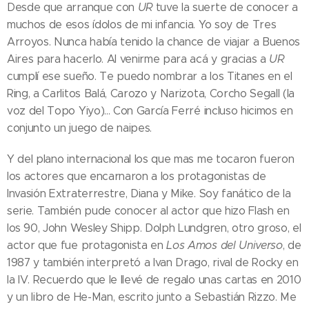
Desde que arranque con
UR
tuve la suerte de conocer a
muchos de esos ídolos de mi infancia. Yo soy de Tres
Arroyos. Nunca había tenido la chance de viajar a Buenos
Aires para hacerlo. Al venirme para acá y gracias a
UR
cumplí ese sueño. Te puedo nombrar a los Titanes en el
Ring, a Carlitos Balá, Carozo y Narizota, Corcho Segall (la
voz del Topo Yiyo)... Con García Ferré incluso hicimos en
conjunto un juego de naipes.
Y del plano internacional los que mas me tocaron fueron
los actores que encarnaron a los protagonistas de
Invasión Extraterrestre, Diana y Mike. Soy fanático de la
serie. También pude conocer al actor que hizo Flash en
los ´90, John Wesley Shipp. Dolph Lundgren, otro groso, el
actor que fue protagonista en
Los Amos del Universo
, de
1987 y también interpretó a Ivan Drago, rival de Rocky en
la IV. Recuerdo que le llevé de regalo unas cartas en 2010
y un libro de He-Man, escrito junto a Sebastián Rizzo. Me