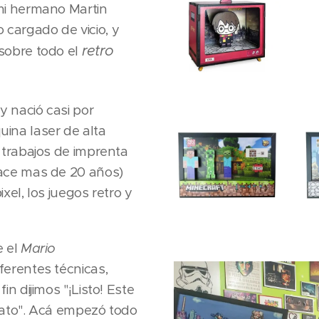
mi hermano Martin
cargado de vicio, y
retro
sobre todo el
 nació casi por
ina laser de alta
 trabajos de imprenta
ace mas de 20 años)
el, los juegos retro y
e el
Mario
erentes técnicas,
n dijimos "¡Listo! Este
mato". Acá empezó todo