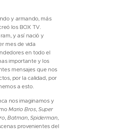
ando y armando, más
creó los BOX TV.
am, y así nació y
er mes de vida
endedores en todo el
mas importante y los
antes mensajes que nos
tos, por la calidad, por
onemos a esto.
nca nos imaginamos y
como
Mario Bros
,
Super
ro
,
Batman
,
Spiderman
,
cenas provenientes del