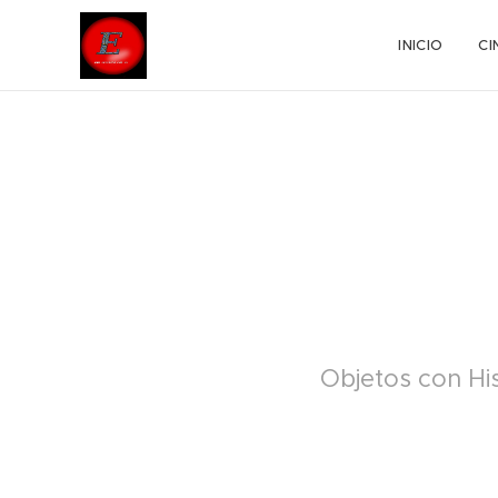
INICIO
CI
Objetos con His