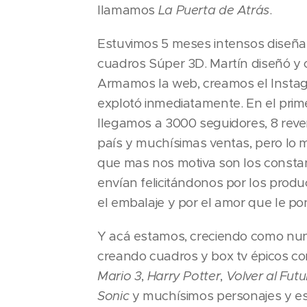
llamamos
La Puerta de Atrás
.
Estuvimos 5 meses intensos diseñ
cuadros Súper 3D. Martín diseñó y 
Armamos la web, creamos el Instagr
explotó inmediatamente. En el prim
llegamos a 3000 seguidores, 8 rev
país y muchísimas ventas, pero lo 
que mas nos motiva son los const
envían felicitándonos por los produc
el embalaje y por el amor que le p
Y acá estamos, creciendo como nu
creando cuadros y box tv épicos 
Mario 3
,
Harry Potter
,
Volver al Futu
Sonic
y muchísimos personajes y es