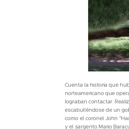
Cuenta la historia que h
norteamericano que operab
lograban contactar. Reali
escabulléndose de un gob
como el coronel John "Han
y el sargento Mario Barac