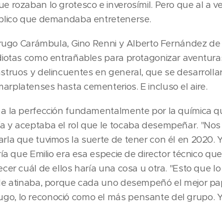
e rozaban lo grotesco e inverosímil. Pero que al a v
úblico que demandaba entretenerse.
Berugo Carámbula, Gino Renni y Alberto Fernández de 
diotas como entrañables para protagonizar aventura
struos y delincuentes en general, que se desarrollar
rplatenses hasta cementerios. E incluso el aire.
a la perfección fundamentalmente por la química qu
a y aceptaba el rol que le tocaba desempeñar. "Nos
rla que tuvimos la suerte de tener con él en 2020.
ría que Emilio era esa especie de director técnico q
cer cuál de ellos haría una cosa u otra. "Esto que lo 
 le atinaba, porque cada uno desempeñó el mejor pa
o, lo reconoció como el más pensante del grupo. Y